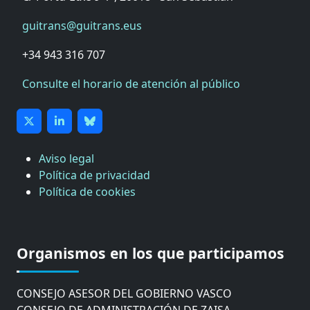
guitrans@guitrans.eus
+34 943 316 707
Consulte el horario de atención al público
Aviso legal
Política de privacidad
Política de cookies
CÁMARA DE COMERCIO DE GIPUZKOA
COMISIÓN ASESORA DE MOVILIDAD DEL
Organismos en los que participamos
AYUNTAMIENTO DE DONOSTIA
COMITÉ DE INSPECCION DE GIPUZKOA
CONSEJO ASESOR DEL GOBIERNO VASCO
CONSEJO DE ADMINISTRACIÓN DE ZAISA