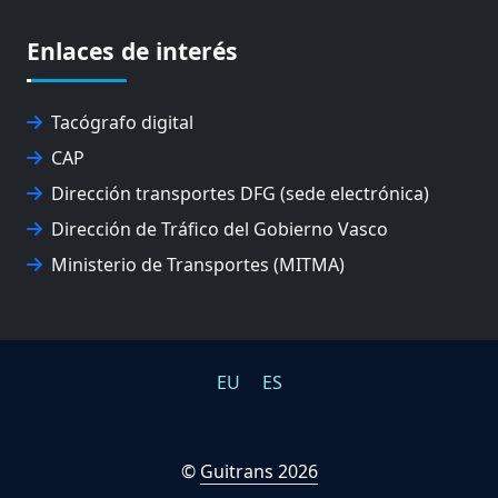
EXPOLOGÍSTICA
Enlaces de interés
FEVATRANS (FEDERACIÓN VASCA DE TRANSPORTES)
FITRANS
GIZLOGA
Tacógrafo digital
JUNTA ARBITRAL DEL TRANSPORTE DE GIPUZKOA
CAP
MONDRAGÓN UNIBERTSITATEA
UPV/EHU
Dirección transportes DFG (sede electrónica)
Dirección de Tráfico del Gobierno Vasco
Ministerio de Transportes (MITMA)
EU
ES
©
Guitrans 2026