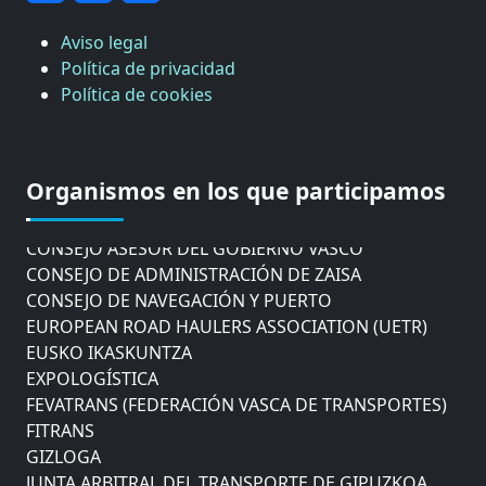
Aviso legal
Política de privacidad
Política de cookies
CÁMARA DE COMERCIO DE GIPUZKOA
COMISIÓN ASESORA DE MOVILIDAD DEL
Organismos en los que participamos
AYUNTAMIENTO DE DONOSTIA
COMITÉ DE INSPECCION DE GIPUZKOA
CONSEJO ASESOR DEL GOBIERNO VASCO
CONSEJO DE ADMINISTRACIÓN DE ZAISA
CONSEJO DE NAVEGACIÓN Y PUERTO
EUROPEAN ROAD HAULERS ASSOCIATION (UETR)
EUSKO IKASKUNTZA
EXPOLOGÍSTICA
FEVATRANS (FEDERACIÓN VASCA DE TRANSPORTES)
FITRANS
GIZLOGA
JUNTA ARBITRAL DEL TRANSPORTE DE GIPUZKOA