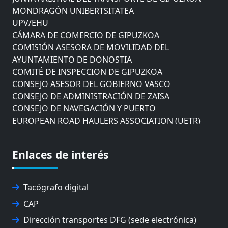
MONDRAGÓN UNIBERTSITATEA
UPV/EHU
CÁMARA DE COMERCIO DE GIPUZKOA
COMISIÓN ASESORA DE MOVILIDAD DEL
AYUNTAMIENTO DE DONOSTIA
COMITÉ DE INSPECCION DE GIPUZKOA
CONSEJO ASESOR DEL GOBIERNO VASCO
CONSEJO DE ADMINISTRACIÓN DE ZAISA
CONSEJO DE NAVEGACIÓN Y PUERTO
EUROPEAN ROAD HAULERS ASSOCIATION (UETR)
EUSKO IKASKUNTZA
EXPOLOGÍSTICA
Enlaces de interés
FEVATRANS (FEDERACIÓN VASCA DE TRANSPORTES)
FITRANS
GIZLOGA
Tacógrafo digital
JUNTA ARBITRAL DEL TRANSPORTE DE GIPUZKOA
MONDRAGÓN UNIBERTSITATEA
CAP
UPV/EHU
Dirección transportes DFG (sede electrónica)