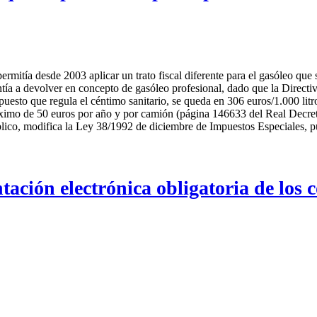
permitía desde 2003 aplicar un trato fiscal diferente para el gasóleo qu
ntía a devolver en concepto de gasóleo profesional, dado que la Direct
 impuesto que regula el céntimo sanitario, se queda en 306 euros/1.000 litr
áximo de 50 euros por año y por camión (página 146633 del Real Decre
t público, modifica la Ley 38/1992 de diciembre de Impuestos Especiales
 electrónica obligatoria de los co