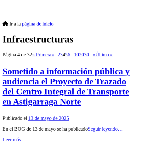
Ir a la
página de inicio
Infraestructuras
Página 4 de 32
« Primera
«
...
2
3
4
5
6
...
10
20
30
...
»
Última »
Sometido a información pública y
audiencia el Proyecto de Trazado
del Centro Integral de Transporte
en Astigarraga Norte
Publicado el
13 de mayo de 2025
En el BOG de 13 de mayo se ha publicado
Seguir leyendo…
Leer más