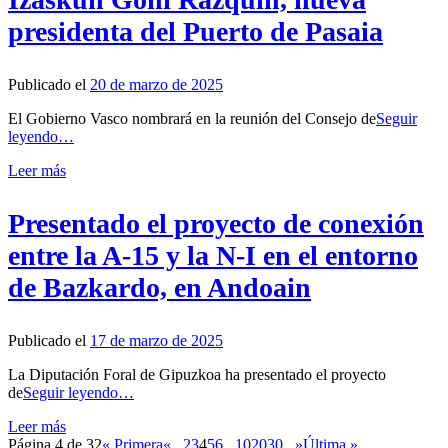
presidenta del Puerto de Pasaia
Publicado el
20 de marzo de 2025
El Gobierno Vasco nombrará en la reunión del Consejo de
Seguir
leyendo…
Leer más
Presentado el proyecto de conexión
entre la A-15 y la N-I en el entorno
de Bazkardo, en Andoain
Publicado el
17 de marzo de 2025
La Diputación Foral de Gipuzkoa ha presentado el proyecto
de
Seguir leyendo…
Leer más
Página 4 de 32
« Primera
«
...
2
3
4
5
6
...
10
20
30
...
»
Última »