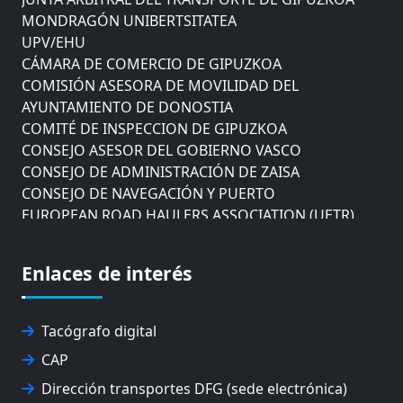
MONDRAGÓN UNIBERTSITATEA
UPV/EHU
CÁMARA DE COMERCIO DE GIPUZKOA
COMISIÓN ASESORA DE MOVILIDAD DEL
AYUNTAMIENTO DE DONOSTIA
COMITÉ DE INSPECCION DE GIPUZKOA
CONSEJO ASESOR DEL GOBIERNO VASCO
CONSEJO DE ADMINISTRACIÓN DE ZAISA
CONSEJO DE NAVEGACIÓN Y PUERTO
EUROPEAN ROAD HAULERS ASSOCIATION (UETR)
EUSKO IKASKUNTZA
EXPOLOGÍSTICA
Enlaces de interés
FEVATRANS (FEDERACIÓN VASCA DE TRANSPORTES)
FITRANS
GIZLOGA
Tacógrafo digital
JUNTA ARBITRAL DEL TRANSPORTE DE GIPUZKOA
MONDRAGÓN UNIBERTSITATEA
CAP
UPV/EHU
Dirección transportes DFG (sede electrónica)