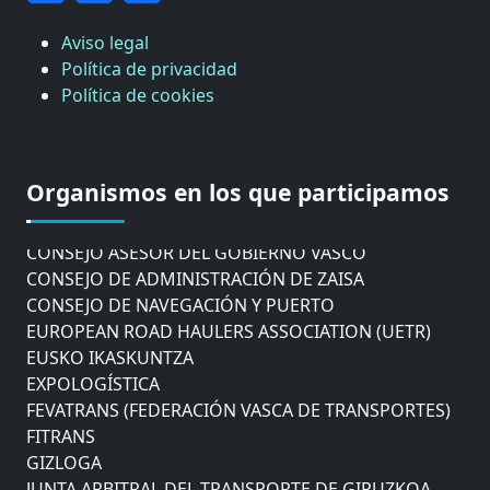
Aviso legal
Política de privacidad
Política de cookies
CÁMARA DE COMERCIO DE GIPUZKOA
COMISIÓN ASESORA DE MOVILIDAD DEL
Organismos en los que participamos
AYUNTAMIENTO DE DONOSTIA
COMITÉ DE INSPECCION DE GIPUZKOA
CONSEJO ASESOR DEL GOBIERNO VASCO
CONSEJO DE ADMINISTRACIÓN DE ZAISA
CONSEJO DE NAVEGACIÓN Y PUERTO
EUROPEAN ROAD HAULERS ASSOCIATION (UETR)
EUSKO IKASKUNTZA
EXPOLOGÍSTICA
FEVATRANS (FEDERACIÓN VASCA DE TRANSPORTES)
FITRANS
GIZLOGA
JUNTA ARBITRAL DEL TRANSPORTE DE GIPUZKOA