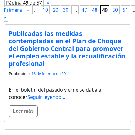
Página 49 de 57
«
Primera
«
...
10
20
30
...
47
48
49
50
51
.
»
Publicadas las medidas
contempladas en el Plan de Choque
del Gobierno Central para promover
el empleo estable y la recualificación
profesional
Publicado el
16 de febrero de 2011
En el boletín del pasado vierne se daba a
conocer
Seguir leyendo…
Leer más