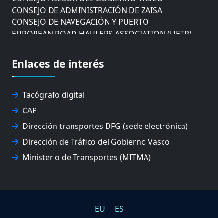
CONSEJO DE ADMINISTRACIÓN DE ZAISA
CONSEJO DE NAVEGACIÓN Y PUERTO
EUROPEAN ROAD HAULERS ASSOCIATION (UETR)
EUSKO IKASKUNTZA
EXPOLOGÍSTICA
Enlaces de interés
FEVATRANS (FEDERACIÓN VASCA DE TRANSPORTES)
FITRANS
GIZLOGA
Tacógrafo digital
JUNTA ARBITRAL DEL TRANSPORTE DE GIPUZKOA
CAP
MONDRAGÓN UNIBERTSITATEA
UPV/EHU
Dirección transportes DFG (sede electrónica)
Dirección de Tráfico del Gobierno Vasco
Ministerio de Transportes (MITMA)
EU
ES