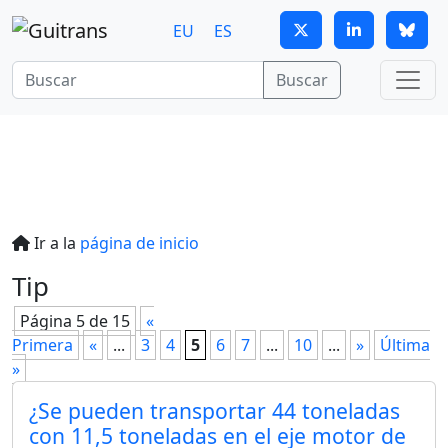
Continuar al contenido principal
EU
ES
Buscar
Ir a la
página de inicio
Tip
Página 5 de 15
«
Primera
«
...
3
4
5
6
7
...
10
...
»
Última
»
¿Se pueden transportar 44 toneladas
con 11,5 toneladas en el eje motor de