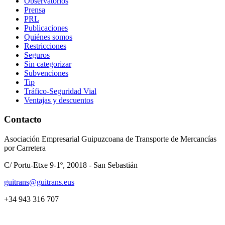
Observatorios
Prensa
PRL
Publicaciones
Quiénes somos
Restricciones
Seguros
Sin categorizar
Subvenciones
Tip
Tráfico-Seguridad Vial
Ventajas y descuentos
Contacto
Asociación Empresarial Guipuzcoana de Transporte de Mercancías
por Carretera
C/ Portu-Etxe 9-1º, 20018 - San Sebastián
guitrans@guitrans.eus
+34 943 316 707