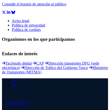
Consulte el horario de atención al público
Aviso legal
Política de privacidad
Política de cookies
Organismos en los que participamos
Enlaces de interés
Tacógrafo digital
CAP
Dirección transportes DFG (sede
electrónica)
Dirección de Tráfico del Gobierno Vasco
Ministerio
de Transportes (MITMA)
EU
ES
©
Guitrans 2026