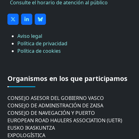
Consulte el horario de atención al público
Aviso legal
Política de privacidad
Política de cookies
CÁMARA DE COMERCIO DE GIPUZKOA
COMISIÓN ASESORA DE MOVILIDAD DEL
Organismos en los que participamos
AYUNTAMIENTO DE DONOSTIA
COMITÉ DE INSPECCION DE GIPUZKOA
CONSEJO ASESOR DEL GOBIERNO VASCO
CONSEJO DE ADMINISTRACIÓN DE ZAISA
CONSEJO DE NAVEGACIÓN Y PUERTO
EUROPEAN ROAD HAULERS ASSOCIATION (UETR)
EUSKO IKASKUNTZA
EXPOLOGÍSTICA