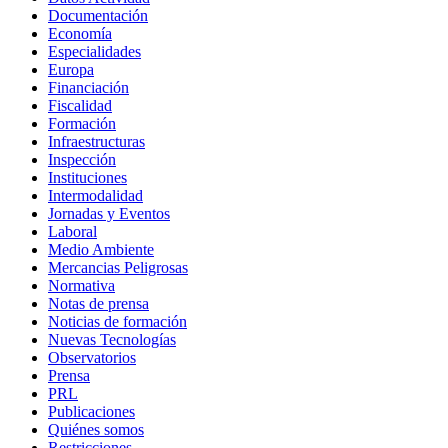
Documentación
Economía
Especialidades
Europa
Financiación
Fiscalidad
Formación
Infraestructuras
Inspección
Instituciones
Intermodalidad
Jornadas y Eventos
Laboral
Medio Ambiente
Mercancias Peligrosas
Normativa
Notas de prensa
Noticias de formación
Nuevas Tecnologías
Observatorios
Prensa
PRL
Publicaciones
Quiénes somos
Restricciones