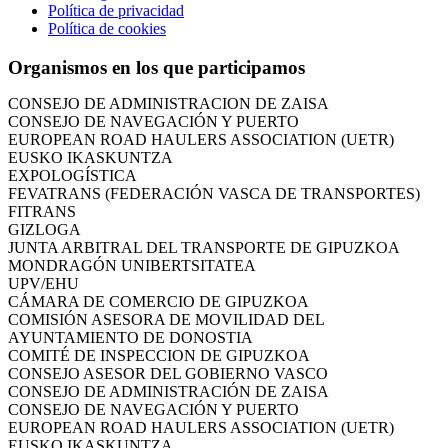
CÁMARA DE COMERCIO DE GIPUZKOA
Política de privacidad
COMISIÓN ASESORA DE MOVILIDAD DEL
Política de cookies
AYUNTAMIENTO DE DONOSTIA
COMITÉ DE INSPECCION DE GIPUZKOA
Organismos en los que participamos
CONSEJO ASESOR DEL GOBIERNO VASCO
CONSEJO DE ADMINISTRACIÓN DE ZAISA
CONSEJO DE NAVEGACIÓN Y PUERTO
EUROPEAN ROAD HAULERS ASSOCIATION (UETR)
EUSKO IKASKUNTZA
EXPOLOGÍSTICA
FEVATRANS (FEDERACIÓN VASCA DE TRANSPORTES)
FITRANS
GIZLOGA
JUNTA ARBITRAL DEL TRANSPORTE DE GIPUZKOA
MONDRAGÓN UNIBERTSITATEA
UPV/EHU
CÁMARA DE COMERCIO DE GIPUZKOA
COMISIÓN ASESORA DE MOVILIDAD DEL
AYUNTAMIENTO DE DONOSTIA
COMITÉ DE INSPECCION DE GIPUZKOA
CONSEJO ASESOR DEL GOBIERNO VASCO
CONSEJO DE ADMINISTRACIÓN DE ZAISA
CONSEJO DE NAVEGACIÓN Y PUERTO
EUROPEAN ROAD HAULERS ASSOCIATION (UETR)
EUSKO IKASKUNTZA