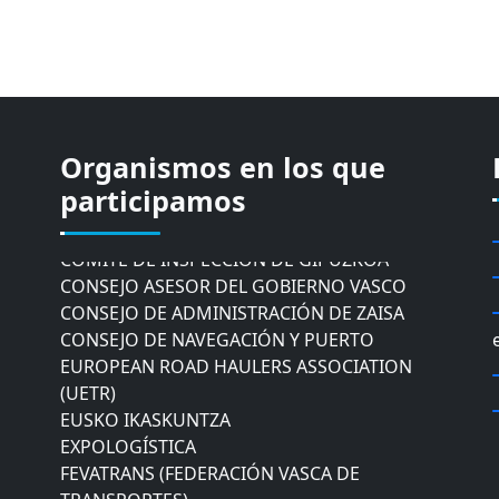
Organismos en los que
CÁMARA DE COMERCIO DE GIPUZKOA
participamos
COMISIÓN ASESORA DE MOVILIDAD DEL
AYUNTAMIENTO DE DONOSTIA
COMITÉ DE INSPECCION DE GIPUZKOA
CONSEJO ASESOR DEL GOBIERNO VASCO
CONSEJO DE ADMINISTRACIÓN DE ZAISA
CONSEJO DE NAVEGACIÓN Y PUERTO
EUROPEAN ROAD HAULERS ASSOCIATION
(UETR)
EUSKO IKASKUNTZA
EXPOLOGÍSTICA
FEVATRANS (FEDERACIÓN VASCA DE
TRANSPORTES)