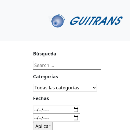
Continuar al contenido principal
C/ Portu-Etxe 9-1º, 20018-San Sebastián
943 31 67 0
Búsqueda
Categorías
Fechas