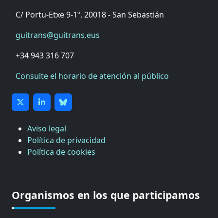
C/ Portu-Etxe 9-1º, 20018 - San Sebastián
guitrans@guitrans.eus
+34 943 316 707
Consulte el horario de atención al público
Aviso legal
Política de privacidad
Política de cookies
CÁMARA DE COMERCIO DE GIPUZKOA
COMISIÓN ASESORA DE MOVILIDAD DEL
Organismos en los que participamos
AYUNTAMIENTO DE DONOSTIA
COMITÉ DE INSPECCION DE GIPUZKOA