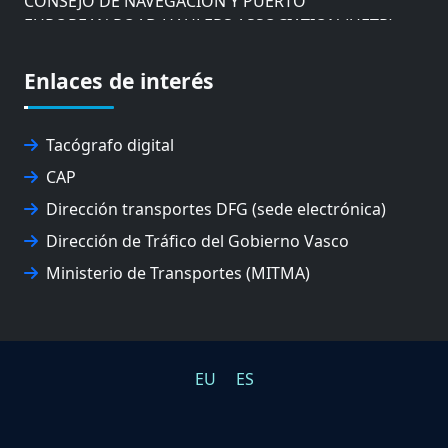
EUROPEAN ROAD HAULERS ASSOCIATION (UETR)
EUSKO IKASKUNTZA
EXPOLOGÍSTICA
Enlaces de interés
FEVATRANS (FEDERACIÓN VASCA DE TRANSPORTES)
FITRANS
GIZLOGA
Tacógrafo digital
JUNTA ARBITRAL DEL TRANSPORTE DE GIPUZKOA
CAP
MONDRAGÓN UNIBERTSITATEA
Dirección transportes DFG (sede electrónica)
UPV/EHU
Dirección de Tráfico del Gobierno Vasco
Ministerio de Transportes (MITMA)
EU
ES