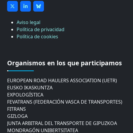
Aviso legal
CÁMARA DE COMERCIO DE GIPUZKOA
Política de privacidad
COMISIÓN ASESORA DE MOVILIDAD DEL
Política de cookies
AYUNTAMIENTO DE DONOSTIA
COMITÉ DE INSPECCION DE GIPUZKOA
CONSEJO ASESOR DEL GOBIERNO VASCO
Organismos en los que participamos
CONSEJO DE ADMINISTRACIÓN DE ZAISA
CONSEJO DE NAVEGACIÓN Y PUERTO
EUROPEAN ROAD HAULERS ASSOCIATION (UETR)
EUSKO IKASKUNTZA
EXPOLOGÍSTICA
FEVATRANS (FEDERACIÓN VASCA DE TRANSPORTES)
FITRANS
GIZLOGA
JUNTA ARBITRAL DEL TRANSPORTE DE GIPUZKOA
MONDRAGÓN UNIBERTSITATEA