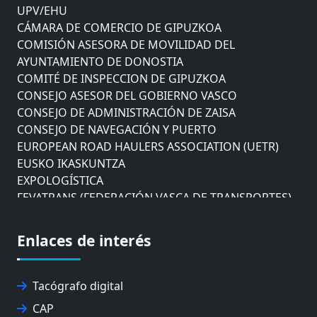
UPV/EHU
CÁMARA DE COMERCIO DE GIPUZKOA
COMISIÓN ASESORA DE MOVILIDAD DEL
AYUNTAMIENTO DE DONOSTIA
COMITÉ DE INSPECCION DE GIPUZKOA
CONSEJO ASESOR DEL GOBIERNO VASCO
CONSEJO DE ADMINISTRACIÓN DE ZAISA
CONSEJO DE NAVEGACIÓN Y PUERTO
EUROPEAN ROAD HAULERS ASSOCIATION (UETR)
EUSKO IKASKUNTZA
EXPOLOGÍSTICA
FEVATRANS (FEDERACIÓN VASCA DE TRANSPORTES)
FITRANS
GIZLOGA
Enlaces de interés
JUNTA ARBITRAL DEL TRANSPORTE DE GIPUZKOA
MONDRAGÓN UNIBERTSITATEA
UPV/EHU
Tacógrafo digital
CAP