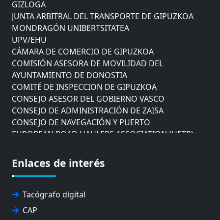
GIZLOGA
JUNTA ARBITRAL DEL TRANSPORTE DE GIPUZKOA
MONDRAGÓN UNIBERTSITATEA
UPV/EHU
CÁMARA DE COMERCIO DE GIPUZKOA
COMISIÓN ASESORA DE MOVILIDAD DEL
AYUNTAMIENTO DE DONOSTIA
COMITÉ DE INSPECCION DE GIPUZKOA
CONSEJO ASESOR DEL GOBIERNO VASCO
CONSEJO DE ADMINISTRACIÓN DE ZAISA
CONSEJO DE NAVEGACIÓN Y PUERTO
EUROPEAN ROAD HAULERS ASSOCIATION (UETR)
EUSKO IKASKUNTZA
EXPOLOGÍSTICA
Enlaces de interés
FEVATRANS (FEDERACIÓN VASCA DE TRANSPORTES)
FITRANS
GIZLOGA
Tacógrafo digital
JUNTA ARBITRAL DEL TRANSPORTE DE GIPUZKOA
CAP
MONDRAGÓN UNIBERTSITATEA