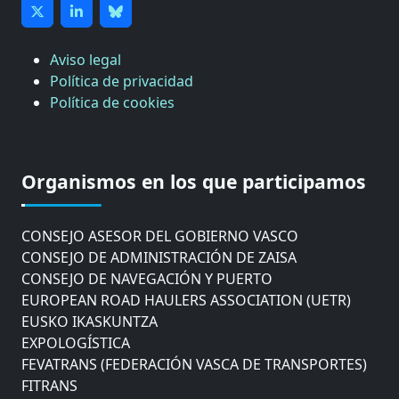
Aviso legal
Política de privacidad
Política de cookies
CÁMARA DE COMERCIO DE GIPUZKOA
COMISIÓN ASESORA DE MOVILIDAD DEL
Organismos en los que participamos
AYUNTAMIENTO DE DONOSTIA
COMITÉ DE INSPECCION DE GIPUZKOA
CONSEJO ASESOR DEL GOBIERNO VASCO
CONSEJO DE ADMINISTRACIÓN DE ZAISA
CONSEJO DE NAVEGACIÓN Y PUERTO
EUROPEAN ROAD HAULERS ASSOCIATION (UETR)
EUSKO IKASKUNTZA
EXPOLOGÍSTICA
FEVATRANS (FEDERACIÓN VASCA DE TRANSPORTES)
FITRANS