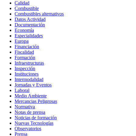
Calidad
Combustible
Combustibles alternativos
Datos Actividad
Documentación
Economía
Especialidades
Europa
Financiación
Fiscalidad
Formación
Infraestructuras
Inspección
Instituciones
Intermodalidad
Jornadas y Eventos
Laboral
Medio Ambiente
Mercancias Peligrosas
Normativa
Notas de prensa
Noticias de formación
Nuevas Tecnologías
Observatorios
Prensa