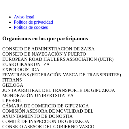
Aviso legal
CÁMARA DE COMERCIO DE GIPUZKOA
Política de privacidad
COMISIÓN ASESORA DE MOVILIDAD DEL
Política de cookies
AYUNTAMIENTO DE DONOSTIA
COMITÉ DE INSPECCION DE GIPUZKOA
Organismos en los que participamos
CONSEJO ASESOR DEL GOBIERNO VASCO
CONSEJO DE ADMINISTRACIÓN DE ZAISA
CONSEJO DE NAVEGACIÓN Y PUERTO
EUROPEAN ROAD HAULERS ASSOCIATION (UETR)
EUSKO IKASKUNTZA
EXPOLOGÍSTICA
FEVATRANS (FEDERACIÓN VASCA DE TRANSPORTES)
FITRANS
GIZLOGA
JUNTA ARBITRAL DEL TRANSPORTE DE GIPUZKOA
MONDRAGÓN UNIBERTSITATEA
UPV/EHU
CÁMARA DE COMERCIO DE GIPUZKOA
COMISIÓN ASESORA DE MOVILIDAD DEL
AYUNTAMIENTO DE DONOSTIA
COMITÉ DE INSPECCION DE GIPUZKOA
CONSEJO ASESOR DEL GOBIERNO VASCO