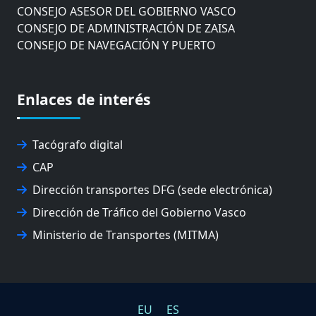
CONSEJO ASESOR DEL GOBIERNO VASCO
CONSEJO DE ADMINISTRACIÓN DE ZAISA
CONSEJO DE NAVEGACIÓN Y PUERTO
EUROPEAN ROAD HAULERS ASSOCIATION (UETR)
EUSKO IKASKUNTZA
EXPOLOGÍSTICA
Enlaces de interés
FEVATRANS (FEDERACIÓN VASCA DE TRANSPORTES)
FITRANS
GIZLOGA
Tacógrafo digital
JUNTA ARBITRAL DEL TRANSPORTE DE GIPUZKOA
CAP
MONDRAGÓN UNIBERTSITATEA
Dirección transportes DFG (sede electrónica)
UPV/EHU
Dirección de Tráfico del Gobierno Vasco
Ministerio de Transportes (MITMA)
EU
ES