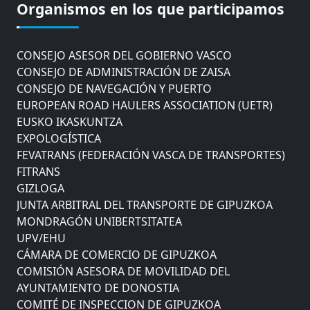
COMISIÓN ASESORA DE MOVILIDAD DEL
Organismos en los que participamos
AYUNTAMIENTO DE DONOSTIA
COMITÉ DE INSPECCION DE GIPUZKOA
CONSEJO ASESOR DEL GOBIERNO VASCO
CONSEJO DE ADMINISTRACIÓN DE ZAISA
CONSEJO DE NAVEGACIÓN Y PUERTO
EUROPEAN ROAD HAULERS ASSOCIATION (UETR)
EUSKO IKASKUNTZA
EXPOLOGÍSTICA
FEVATRANS (FEDERACIÓN VASCA DE TRANSPORTES)
FITRANS
GIZLOGA
JUNTA ARBITRAL DEL TRANSPORTE DE GIPUZKOA
MONDRAGÓN UNIBERTSITATEA
UPV/EHU
CÁMARA DE COMERCIO DE GIPUZKOA
COMISIÓN ASESORA DE MOVILIDAD DEL
AYUNTAMIENTO DE DONOSTIA
COMITÉ DE INSPECCION DE GIPUZKOA