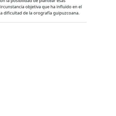
on la posibilidad de plantear esas
cunstancia objetiva que ha influido en el
la dificultad de la orografía guipuzcoana.