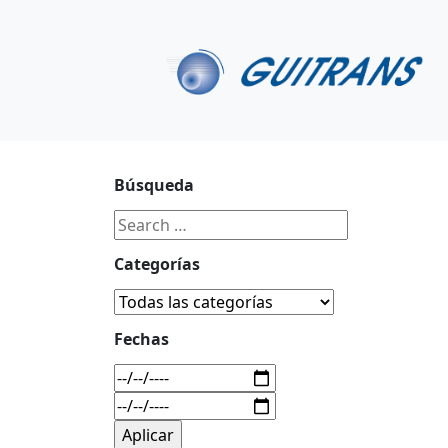
Continuar al contenido principal
C/ Portu-Etxe 9-1º, 20018-San Sebastián
943 31 67 0
Búsqueda
Categorías
Fechas