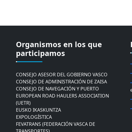
Organismos en los que
CÁMARA DE COMERCIO DE GIPUZKOA
COMISIÓN ASESORA DE MOVILIDAD DEL
participamos
AYUNTAMIENTO DE DONOSTIA
COMITÉ DE INSPECCION DE GIPUZKOA
CONSEJO ASESOR DEL GOBIERNO VASCO
CONSEJO DE ADMINISTRACIÓN DE ZAISA
CONSEJO DE NAVEGACIÓN Y PUERTO
EUROPEAN ROAD HAULERS ASSOCIATION
(UETR)
EUSKO IKASKUNTZA
EXPOLOGÍSTICA
FEVATRANS (FEDERACIÓN VASCA DE
TRANSPORTES)