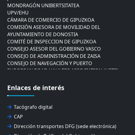
MONDRAGÓN UNIBERTSITATEA
UPV/EHU
CÁMARA DE COMERCIO DE GIPUZKOA
COMISIÓN ASESORA DE MOVILIDAD DEL
AYUNTAMIENTO DE DONOSTIA
COMITÉ DE INSPECCION DE GIPUZKOA
CONSEJO ASESOR DEL GOBIERNO VASCO
CONSEJO DE ADMINISTRACIÓN DE ZAISA
CONSEJO DE NAVEGACIÓN Y PUERTO
EUROPEAN ROAD HAULERS ASSOCIATION (UETR)
EUSKO IKASKUNTZA
EXPOLOGÍSTICA
Enlaces de interés
FEVATRANS (FEDERACIÓN VASCA DE TRANSPORTES)
FITRANS
GIZLOGA
Tacógrafo digital
JUNTA ARBITRAL DEL TRANSPORTE DE GIPUZKOA
CAP
MONDRAGÓN UNIBERTSITATEA
Dirección transportes DFG (sede electrónica)
UPV/EHU