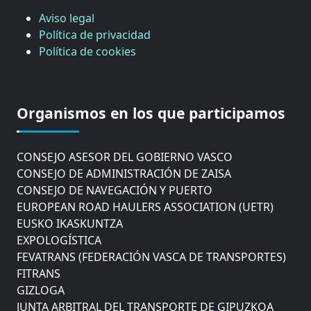
Aviso legal
Política de privacidad
Política de cookies
CÁMARA DE COMERCIO DE GIPUZKOA
COMISIÓN ASESORA DE MOVILIDAD DEL
Organismos en los que participamos
AYUNTAMIENTO DE DONOSTIA
COMITÉ DE INSPECCION DE GIPUZKOA
CONSEJO ASESOR DEL GOBIERNO VASCO
CONSEJO DE ADMINISTRACIÓN DE ZAISA
CONSEJO DE NAVEGACIÓN Y PUERTO
EUROPEAN ROAD HAULERS ASSOCIATION (UETR)
EUSKO IKASKUNTZA
EXPOLOGÍSTICA
FEVATRANS (FEDERACIÓN VASCA DE TRANSPORTES)
FITRANS
GIZLOGA
JUNTA ARBITRAL DEL TRANSPORTE DE GIPUZKOA