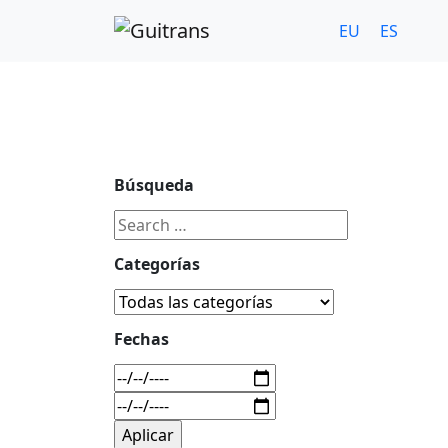
Continuar al contenido principal
C/ Portu-Etxe 9-1º, 20018-San Sebastián
943 31 67 0
EU
ES
Búsqueda
Categorías
Fechas