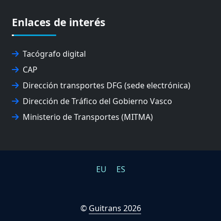
EUSKO IKASKUNTZA
EXPOLOGÍSTICA
Enlaces de interés
FEVATRANS (FEDERACIÓN VASCA DE TRANSPORTES)
FITRANS
GIZLOGA
Tacógrafo digital
JUNTA ARBITRAL DEL TRANSPORTE DE GIPUZKOA
CAP
MONDRAGÓN UNIBERTSITATEA
Dirección transportes DFG (sede electrónica)
UPV/EHU
Dirección de Tráfico del Gobierno Vasco
Ministerio de Transportes (MITMA)
EU
ES
©
Guitrans 2026