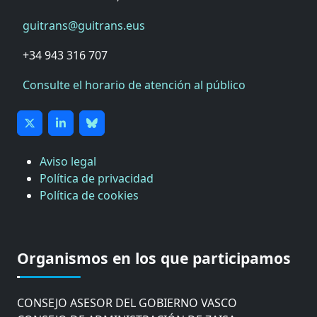
guitrans@guitrans.eus
+34 943 316 707
Consulte el horario de atención al público
Aviso legal
Política de privacidad
Política de cookies
CÁMARA DE COMERCIO DE GIPUZKOA
COMISIÓN ASESORA DE MOVILIDAD DEL
Organismos en los que participamos
AYUNTAMIENTO DE DONOSTIA
COMITÉ DE INSPECCION DE GIPUZKOA
CONSEJO ASESOR DEL GOBIERNO VASCO
CONSEJO DE ADMINISTRACIÓN DE ZAISA