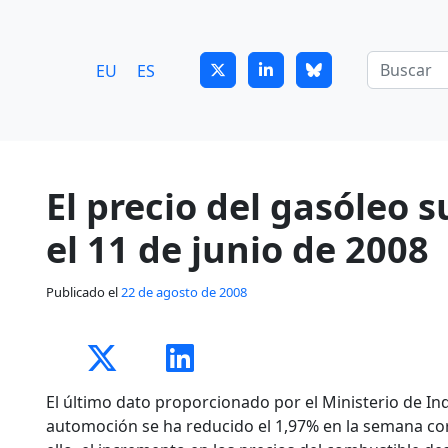
7
guitrans@guitrans.eus
EU
ES
El precio del gasóleo 
el 11 de junio de 2008
Publicado el
22 de agosto de 2008
El último dato proporcionado por el Ministerio de Ind
automoción se ha reducido el 1,97% en la semana corr