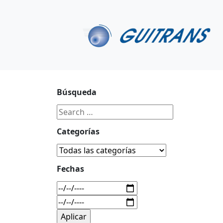
Continuar al contenido principal
C/ Portu-Etxe 9-1º, 20018-San Sebastián
943 31 67 0
Búsqueda
Categorías
Fechas