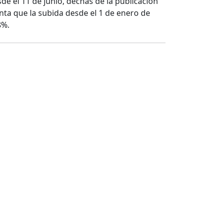
de el 11 de junio, dechas de la publicación
enta que la subida desde el 1 de enero de
8%.