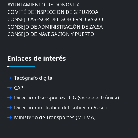
AYUNTAMIENTO DE DONOSTIA
COMITÉ DE INSPECCION DE GIPUZKOA
CONSEJO ASESOR DEL GOBIERNO VASCO
CONSEJO DE ADMINISTRACIÓN DE ZAISA
CONSEJO DE NAVEGACIÓN Y PUERTO
EUROPEAN ROAD HAULERS ASSOCIATION (UETR)
EUSKO IKASKUNTZA
EXPOLOGÍSTICA
Enlaces de interés
FEVATRANS (FEDERACIÓN VASCA DE TRANSPORTES)
FITRANS
GIZLOGA
Tacógrafo digital
JUNTA ARBITRAL DEL TRANSPORTE DE GIPUZKOA
CAP
MONDRAGÓN UNIBERTSITATEA
Dirección transportes DFG (sede electrónica)
UPV/EHU
Dirección de Tráfico del Gobierno Vasco
Ministerio de Transportes (MITMA)