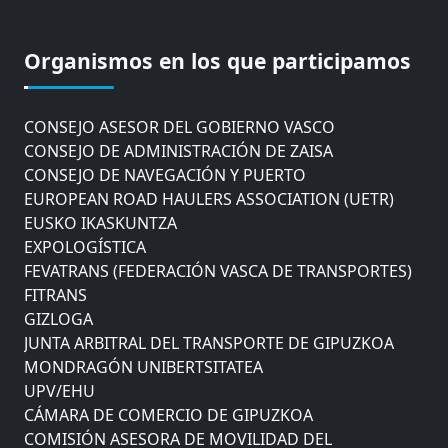
CÁMARA DE COMERCIO DE GIPUZKOA
COMISIÓN ASESORA DE MOVILIDAD DEL
Organismos en los que participamos
AYUNTAMIENTO DE DONOSTIA
COMITÉ DE INSPECCION DE GIPUZKOA
CONSEJO ASESOR DEL GOBIERNO VASCO
CONSEJO DE ADMINISTRACIÓN DE ZAISA
CONSEJO DE NAVEGACIÓN Y PUERTO
EUROPEAN ROAD HAULERS ASSOCIATION (UETR)
EUSKO IKASKUNTZA
EXPOLOGÍSTICA
FEVATRANS (FEDERACIÓN VASCA DE TRANSPORTES)
FITRANS
GIZLOGA
JUNTA ARBITRAL DEL TRANSPORTE DE GIPUZKOA
MONDRAGÓN UNIBERTSITATEA
UPV/EHU
CÁMARA DE COMERCIO DE GIPUZKOA
COMISIÓN ASESORA DE MOVILIDAD DEL