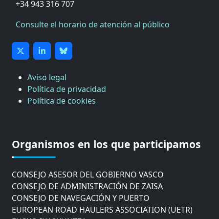
+34 943 316 707
Consulte el horario de atención al público
Aviso legal
Política de privacidad
Política de cookies
CÁMARA DE COMERCIO DE GIPUZKOA
COMISIÓN ASESORA DE MOVILIDAD DEL
Organismos en los que participamos
AYUNTAMIENTO DE DONOSTIA
COMITÉ DE INSPECCION DE GIPUZKOA
CONSEJO ASESOR DEL GOBIERNO VASCO
CONSEJO DE ADMINISTRACIÓN DE ZAISA
CONSEJO DE NAVEGACIÓN Y PUERTO
EUROPEAN ROAD HAULERS ASSOCIATION (UETR)
EUSKO IKASKUNTZA