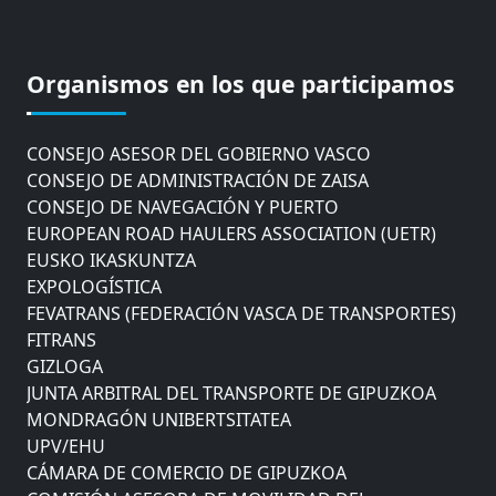
CÁMARA DE COMERCIO DE GIPUZKOA
COMISIÓN ASESORA DE MOVILIDAD DEL
Organismos en los que participamos
AYUNTAMIENTO DE DONOSTIA
COMITÉ DE INSPECCION DE GIPUZKOA
CONSEJO ASESOR DEL GOBIERNO VASCO
CONSEJO DE ADMINISTRACIÓN DE ZAISA
CONSEJO DE NAVEGACIÓN Y PUERTO
EUROPEAN ROAD HAULERS ASSOCIATION (UETR)
EUSKO IKASKUNTZA
EXPOLOGÍSTICA
FEVATRANS (FEDERACIÓN VASCA DE TRANSPORTES)
FITRANS
GIZLOGA
JUNTA ARBITRAL DEL TRANSPORTE DE GIPUZKOA
MONDRAGÓN UNIBERTSITATEA
UPV/EHU
CÁMARA DE COMERCIO DE GIPUZKOA
COMISIÓN ASESORA DE MOVILIDAD DEL