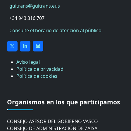
guitrans@guitrans.eus
+34 943 316 707
Consulte el horario de atención al público
Aviso legal
Política de privacidad
Política de cookies
CÁMARA DE COMERCIO DE GIPUZKOA
COMISIÓN ASESORA DE MOVILIDAD DEL
Organismos en los que participamos
AYUNTAMIENTO DE DONOSTIA
COMITÉ DE INSPECCION DE GIPUZKOA
CONSEJO ASESOR DEL GOBIERNO VASCO
CONSEJO DE ADMINISTRACIÓN DE ZAISA