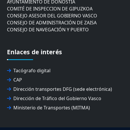
AYUNTAMIENTO DE DONOSTIA
COMITÉ DE INSPECCION DE GIPUZKOA
CONSEJO ASESOR DEL GOBIERNO VASCO
CONSEJO DE ADMINISTRACIÓN DE ZAISA
CONSEJO DE NAVEGACIÓN Y PUERTO
EUROPEAN ROAD HAULERS ASSOCIATION (UETR)
EUSKO IKASKUNTZA
EXPOLOGÍSTICA
Enlaces de interés
FEVATRANS (FEDERACIÓN VASCA DE TRANSPORTES)
FITRANS
GIZLOGA
Tacógrafo digital
JUNTA ARBITRAL DEL TRANSPORTE DE GIPUZKOA
CAP
MONDRAGÓN UNIBERTSITATEA
Dirección transportes DFG (sede electrónica)
UPV/EHU
Dirección de Tráfico del Gobierno Vasco
Ministerio de Transportes (MITMA)