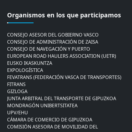
CÁMARA DE COMERCIO DE GIPUZKOA
COMISIÓN ASESORA DE MOVILIDAD DEL
Organismos en los que participamos
AYUNTAMIENTO DE DONOSTIA
COMITÉ DE INSPECCION DE GIPUZKOA
CONSEJO ASESOR DEL GOBIERNO VASCO
CONSEJO DE ADMINISTRACIÓN DE ZAISA
CONSEJO DE NAVEGACIÓN Y PUERTO
EUROPEAN ROAD HAULERS ASSOCIATION (UETR)
EUSKO IKASKUNTZA
EXPOLOGÍSTICA
FEVATRANS (FEDERACIÓN VASCA DE TRANSPORTES)
FITRANS
GIZLOGA
JUNTA ARBITRAL DEL TRANSPORTE DE GIPUZKOA
MONDRAGÓN UNIBERTSITATEA
UPV/EHU
CÁMARA DE COMERCIO DE GIPUZKOA
COMISIÓN ASESORA DE MOVILIDAD DEL