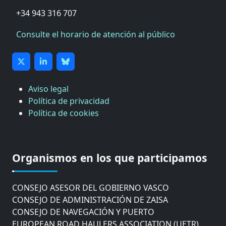
+34 943 316 707
Consulte el horario de atención al público
Aviso legal
Política de privacidad
Política de cookies
CÁMARA DE COMERCIO DE GIPUZKOA
COMISIÓN ASESORA DE MOVILIDAD DEL
Organismos en los que participamos
AYUNTAMIENTO DE DONOSTIA
COMITÉ DE INSPECCION DE GIPUZKOA
CONSEJO ASESOR DEL GOBIERNO VASCO
CONSEJO DE ADMINISTRACIÓN DE ZAISA
CONSEJO DE NAVEGACIÓN Y PUERTO
EUROPEAN ROAD HAULERS ASSOCIATION (UETR)