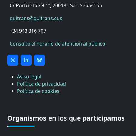
C/ Portu-Etxe 9-1º, 20018 - San Sebastián
guitrans@guitrans.eus
+34 943 316 707
Consulte el horario de atención al público
Aviso legal
Política de privacidad
Política de cookies
CÁMARA DE COMERCIO DE GIPUZKOA
COMISIÓN ASESORA DE MOVILIDAD DEL
Organismos en los que participamos
AYUNTAMIENTO DE DONOSTIA
COMITÉ DE INSPECCION DE GIPUZKOA