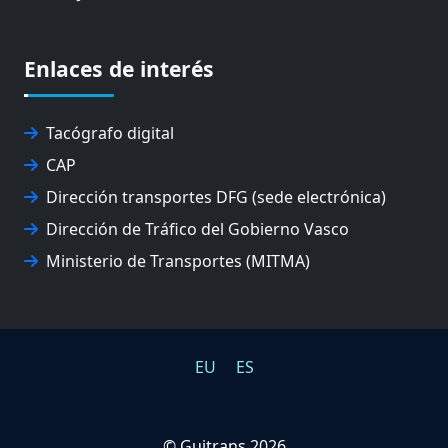
EUROPEAN ROAD HAULERS ASSOCIATION (UETR)
EUSKO IKASKUNTZA
EXPOLOGÍSTICA
Enlaces de interés
FEVATRANS (FEDERACIÓN VASCA DE TRANSPORTES)
FITRANS
GIZLOGA
Tacógrafo digital
JUNTA ARBITRAL DEL TRANSPORTE DE GIPUZKOA
CAP
MONDRAGÓN UNIBERTSITATEA
Dirección transportes DFG (sede electrónica)
UPV/EHU
Dirección de Tráfico del Gobierno Vasco
Ministerio de Transportes (MITMA)
EU
ES
©
Guitrans 2026