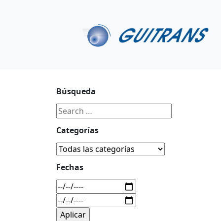
Continuar al contenido principal
C/ Portu-Etxe 9-1º, 20018-San Sebastián
943 31 67 0
Búsqueda
Categorías
Fechas