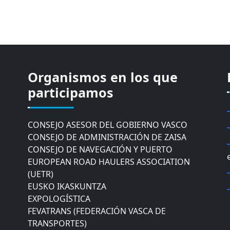
CÁMARA DE COMERCIO DE GIPUZKOA
Organismos en los que
COMISIÓN ASESORA DE MOVILIDAD DEL
participamos
AYUNTAMIENTO DE DONOSTIA
COMITÉ DE INSPECCION DE GIPUZKOA
CONSEJO ASESOR DEL GOBIERNO VASCO
CONSEJO DE ADMINISTRACIÓN DE ZAISA
CONSEJO DE NAVEGACIÓN Y PUERTO
EUROPEAN ROAD HAULERS ASSOCIATION
(UETR)
EUSKO IKASKUNTZA
EXPOLOGÍSTICA
FEVATRANS (FEDERACIÓN VASCA DE
TRANSPORTES)