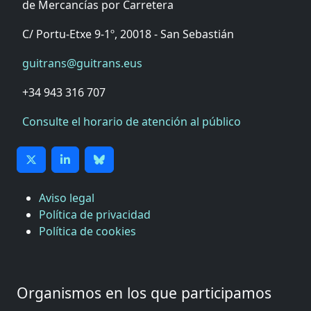
de Mercancías por Carretera
C/ Portu-Etxe 9-1º, 20018 - San Sebastián
guitrans@guitrans.eus
+34 943 316 707
Consulte el horario de atención al público
Aviso legal
Política de privacidad
Política de cookies
CÁMARA DE COMERCIO DE GIPUZKOA
COMISIÓN ASESORA DE MOVILIDAD DEL
Organismos en los que participamos
AYUNTAMIENTO DE DONOSTIA