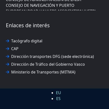
CONSEJO DE NAVEGACIÓN Y PUERTO
EUROPEAN ROAD HAULERS ASSOCIATION (UETR)
EUSKO IKASKUNTZA
EXPOLOGÍSTICA
Enlaces de interés
FEVATRANS (FEDERACIÓN VASCA DE TRANSPORTES)
FITRANS
GIZLOGA
Tacógrafo digital
JUNTA ARBITRAL DEL TRANSPORTE DE GIPUZKOA
CAP
MONDRAGÓN UNIBERTSITATEA
Dirección transportes DFG (sede electrónica)
UPV/EHU
Dirección de Tráfico del Gobierno Vasco
Ministerio de Transportes (MITMA)
EU
ES