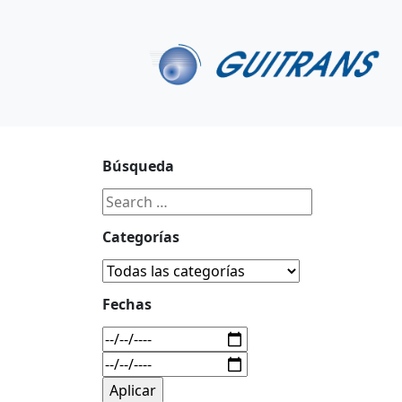
Continuar al contenido principal
C/ Portu-Etxe 9-1º, 20018-San Sebastián
943 31 67 0
Búsqueda
Categorías
Fechas