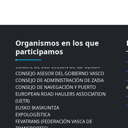
Organismos en los que
CÁMARA DE COMERCIO DE GIPUZKOA
participamos
COMISIÓN ASESORA DE MOVILIDAD DEL
AYUNTAMIENTO DE DONOSTIA
COMITÉ DE INSPECCION DE GIPUZKOA
CONSEJO ASESOR DEL GOBIERNO VASCO
CONSEJO DE ADMINISTRACIÓN DE ZAISA
CONSEJO DE NAVEGACIÓN Y PUERTO
EUROPEAN ROAD HAULERS ASSOCIATION
(UETR)
EUSKO IKASKUNTZA
EXPOLOGÍSTICA
FEVATRANS (FEDERACIÓN VASCA DE
TRANSPORTES)