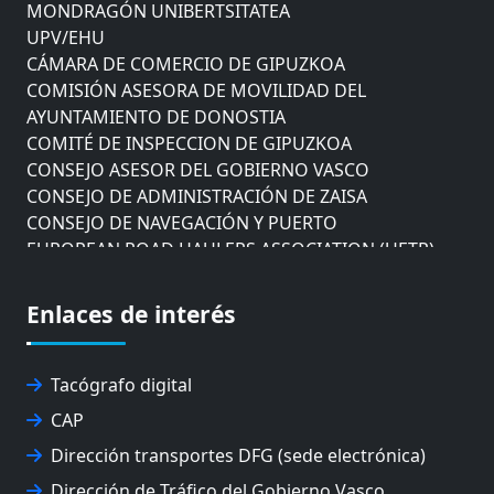
MONDRAGÓN UNIBERTSITATEA
UPV/EHU
CÁMARA DE COMERCIO DE GIPUZKOA
COMISIÓN ASESORA DE MOVILIDAD DEL
AYUNTAMIENTO DE DONOSTIA
COMITÉ DE INSPECCION DE GIPUZKOA
CONSEJO ASESOR DEL GOBIERNO VASCO
CONSEJO DE ADMINISTRACIÓN DE ZAISA
CONSEJO DE NAVEGACIÓN Y PUERTO
EUROPEAN ROAD HAULERS ASSOCIATION (UETR)
EUSKO IKASKUNTZA
EXPOLOGÍSTICA
Enlaces de interés
FEVATRANS (FEDERACIÓN VASCA DE TRANSPORTES)
FITRANS
GIZLOGA
Tacógrafo digital
JUNTA ARBITRAL DEL TRANSPORTE DE GIPUZKOA
CAP
MONDRAGÓN UNIBERTSITATEA
Dirección transportes DFG (sede electrónica)
UPV/EHU
Dirección de Tráfico del Gobierno Vasco