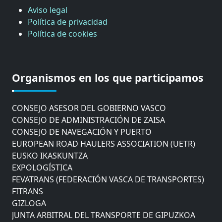
Aviso legal
Política de privacidad
Política de cookies
CÁMARA DE COMERCIO DE GIPUZKOA
COMISIÓN ASESORA DE MOVILIDAD DEL
Organismos en los que participamos
AYUNTAMIENTO DE DONOSTIA
COMITÉ DE INSPECCION DE GIPUZKOA
CONSEJO ASESOR DEL GOBIERNO VASCO
CONSEJO DE ADMINISTRACIÓN DE ZAISA
CONSEJO DE NAVEGACIÓN Y PUERTO
EUROPEAN ROAD HAULERS ASSOCIATION (UETR)
EUSKO IKASKUNTZA
EXPOLOGÍSTICA
FEVATRANS (FEDERACIÓN VASCA DE TRANSPORTES)
FITRANS
GIZLOGA
JUNTA ARBITRAL DEL TRANSPORTE DE GIPUZKOA