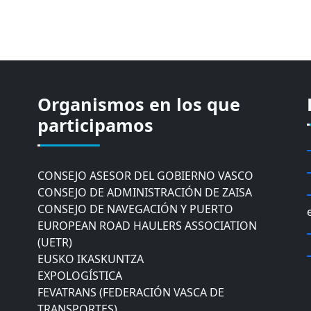
Organismos en los que
CÁMARA DE COMERCIO DE GIPUZKOA
COMISIÓN ASESORA DE MOVILIDAD DEL
participamos
AYUNTAMIENTO DE DONOSTIA
COMITÉ DE INSPECCION DE GIPUZKOA
CONSEJO ASESOR DEL GOBIERNO VASCO
CONSEJO DE ADMINISTRACIÓN DE ZAISA
CONSEJO DE NAVEGACIÓN Y PUERTO
EUROPEAN ROAD HAULERS ASSOCIATION
(UETR)
EUSKO IKASKUNTZA
EXPOLOGÍSTICA
FEVATRANS (FEDERACIÓN VASCA DE
TRANSPORTES)