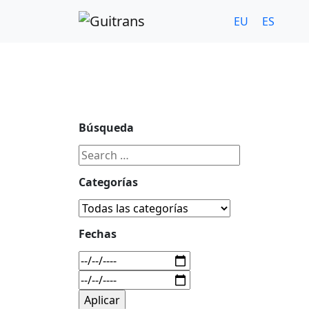
Continuar al contenido principal
C/ Portu-Etxe 9-1º, 20018-San Sebastián
943 31 67 0
EU
ES
Búsqueda
Categorías
Fechas