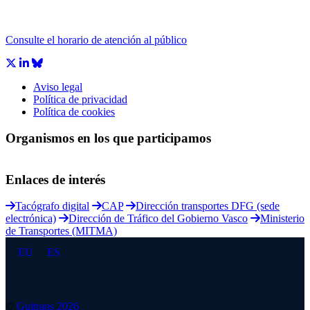
Consulte el horario de atención al público
Aviso legal
Política de privacidad
Política de cookies
Organismos en los que participamos
Enlaces de interés
Tacógrafo digital
CAP
Dirección transportes DFG (sede
electrónica)
Dirección de Tráfico del Gobierno Vasco
Ministerio
de Transportes (MITMA)
EU
ES
©
Guitrans 2026