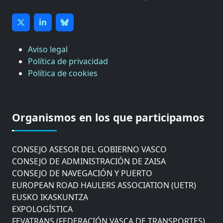
Aviso legal
Política de privacidad
Política de cookies
CÁMARA DE COMERCIO DE GIPUZKOA
COMISIÓN ASESORA DE MOVILIDAD DEL
Organismos en los que participamos
AYUNTAMIENTO DE DONOSTIA
COMITÉ DE INSPECCION DE GIPUZKOA
CONSEJO ASESOR DEL GOBIERNO VASCO
CONSEJO DE ADMINISTRACIÓN DE ZAISA
CONSEJO DE NAVEGACIÓN Y PUERTO
EUROPEAN ROAD HAULERS ASSOCIATION (UETR)
EUSKO IKASKUNTZA
EXPOLOGÍSTICA
FEVATRANS (FEDERACIÓN VASCA DE TRANSPORTES)