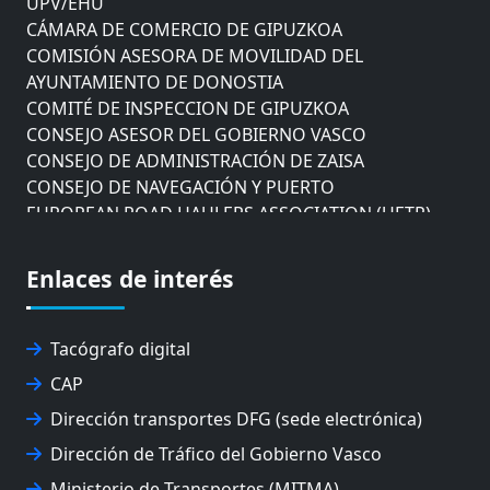
CÁMARA DE COMERCIO DE GIPUZKOA
COMISIÓN ASESORA DE MOVILIDAD DEL
AYUNTAMIENTO DE DONOSTIA
COMITÉ DE INSPECCION DE GIPUZKOA
CONSEJO ASESOR DEL GOBIERNO VASCO
CONSEJO DE ADMINISTRACIÓN DE ZAISA
CONSEJO DE NAVEGACIÓN Y PUERTO
EUROPEAN ROAD HAULERS ASSOCIATION (UETR)
EUSKO IKASKUNTZA
EXPOLOGÍSTICA
Enlaces de interés
FEVATRANS (FEDERACIÓN VASCA DE TRANSPORTES)
FITRANS
GIZLOGA
Tacógrafo digital
JUNTA ARBITRAL DEL TRANSPORTE DE GIPUZKOA
CAP
MONDRAGÓN UNIBERTSITATEA
UPV/EHU
Dirección transportes DFG (sede electrónica)
Dirección de Tráfico del Gobierno Vasco
Ministerio de Transportes (MITMA)