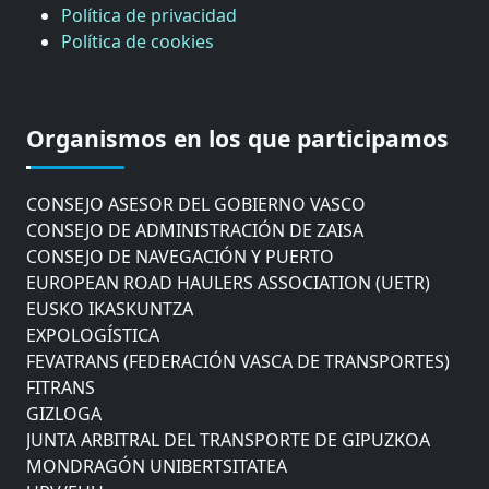
Política de privacidad
Política de cookies
CÁMARA DE COMERCIO DE GIPUZKOA
COMISIÓN ASESORA DE MOVILIDAD DEL
Organismos en los que participamos
AYUNTAMIENTO DE DONOSTIA
COMITÉ DE INSPECCION DE GIPUZKOA
CONSEJO ASESOR DEL GOBIERNO VASCO
CONSEJO DE ADMINISTRACIÓN DE ZAISA
CONSEJO DE NAVEGACIÓN Y PUERTO
EUROPEAN ROAD HAULERS ASSOCIATION (UETR)
EUSKO IKASKUNTZA
EXPOLOGÍSTICA
FEVATRANS (FEDERACIÓN VASCA DE TRANSPORTES)
FITRANS
GIZLOGA
JUNTA ARBITRAL DEL TRANSPORTE DE GIPUZKOA
MONDRAGÓN UNIBERTSITATEA
UPV/EHU