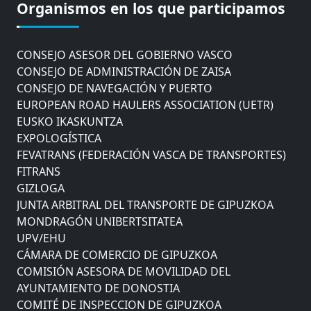
COMISIÓN ASESORA DE MOVILIDAD DEL
Organismos en los que participamos
AYUNTAMIENTO DE DONOSTIA
COMITÉ DE INSPECCION DE GIPUZKOA
CONSEJO ASESOR DEL GOBIERNO VASCO
CONSEJO DE ADMINISTRACIÓN DE ZAISA
CONSEJO DE NAVEGACIÓN Y PUERTO
EUROPEAN ROAD HAULERS ASSOCIATION (UETR)
EUSKO IKASKUNTZA
EXPOLOGÍSTICA
FEVATRANS (FEDERACIÓN VASCA DE TRANSPORTES)
FITRANS
GIZLOGA
JUNTA ARBITRAL DEL TRANSPORTE DE GIPUZKOA
MONDRAGÓN UNIBERTSITATEA
UPV/EHU
CÁMARA DE COMERCIO DE GIPUZKOA
COMISIÓN ASESORA DE MOVILIDAD DEL
AYUNTAMIENTO DE DONOSTIA
COMITÉ DE INSPECCION DE GIPUZKOA