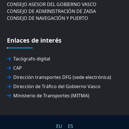
CONSEJO ASESOR DEL GOBIERNO VASCO
CONSEJO DE ADMINISTRACIÓN DE ZAISA
CONSEJO DE NAVEGACIÓN Y PUERTO
EUROPEAN ROAD HAULERS ASSOCIATION (UETR)
EUSKO IKASKUNTZA
EXPOLOGÍSTICA
Enlaces de interés
FEVATRANS (FEDERACIÓN VASCA DE TRANSPORTES)
FITRANS
GIZLOGA
Tacógrafo digital
JUNTA ARBITRAL DEL TRANSPORTE DE GIPUZKOA
CAP
MONDRAGÓN UNIBERTSITATEA
Dirección transportes DFG (sede electrónica)
UPV/EHU
Dirección de Tráfico del Gobierno Vasco
Ministerio de Transportes (MITMA)
EU
ES