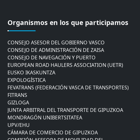
CÁMARA DE COMERCIO DE GIPUZKOA
COMISIÓN ASESORA DE MOVILIDAD DEL
Organismos en los que participamos
AYUNTAMIENTO DE DONOSTIA
COMITÉ DE INSPECCION DE GIPUZKOA
CONSEJO ASESOR DEL GOBIERNO VASCO
CONSEJO DE ADMINISTRACIÓN DE ZAISA
CONSEJO DE NAVEGACIÓN Y PUERTO
EUROPEAN ROAD HAULERS ASSOCIATION (UETR)
EUSKO IKASKUNTZA
EXPOLOGÍSTICA
FEVATRANS (FEDERACIÓN VASCA DE TRANSPORTES)
FITRANS
GIZLOGA
JUNTA ARBITRAL DEL TRANSPORTE DE GIPUZKOA
MONDRAGÓN UNIBERTSITATEA
UPV/EHU
CÁMARA DE COMERCIO DE GIPUZKOA
COMISIÓN ASESORA DE MOVILIDAD DEL