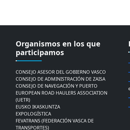
CÁMARA DE COMERCIO DE GIPUZKOA
Organismos en los que
COMISIÓN ASESORA DE MOVILIDAD DEL
participamos
AYUNTAMIENTO DE DONOSTIA
COMITÉ DE INSPECCION DE GIPUZKOA
CONSEJO ASESOR DEL GOBIERNO VASCO
CONSEJO DE ADMINISTRACIÓN DE ZAISA
CONSEJO DE NAVEGACIÓN Y PUERTO
EUROPEAN ROAD HAULERS ASSOCIATION
(UETR)
EUSKO IKASKUNTZA
EXPOLOGÍSTICA
FEVATRANS (FEDERACIÓN VASCA DE
TRANSPORTES)