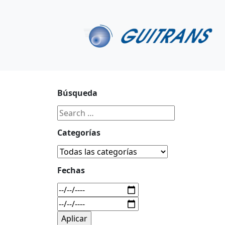
Continuar al contenido principal
C/ Portu-Etxe 9-1º, 20018-San Sebastián
943 31 67 0
Búsqueda
Categorías
Fechas