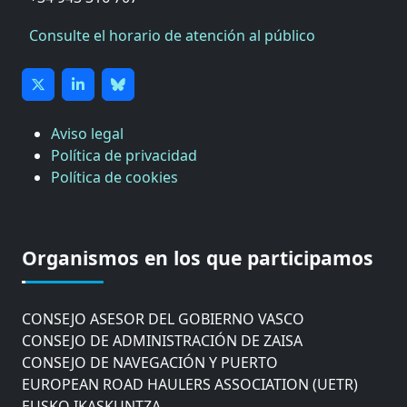
Consulte el horario de atención al público
Aviso legal
Política de privacidad
Política de cookies
CÁMARA DE COMERCIO DE GIPUZKOA
COMISIÓN ASESORA DE MOVILIDAD DEL
Organismos en los que participamos
AYUNTAMIENTO DE DONOSTIA
COMITÉ DE INSPECCION DE GIPUZKOA
CONSEJO ASESOR DEL GOBIERNO VASCO
CONSEJO DE ADMINISTRACIÓN DE ZAISA
CONSEJO DE NAVEGACIÓN Y PUERTO
EUROPEAN ROAD HAULERS ASSOCIATION (UETR)
EUSKO IKASKUNTZA