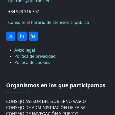
guitrans@guitrans.eus
+34 943 316 707
Consulte el horario de atención al público
Aviso legal
Política de privacidad
Política de cookies
CÁMARA DE COMERCIO DE GIPUZKOA
COMISIÓN ASESORA DE MOVILIDAD DEL
Organismos en los que participamos
AYUNTAMIENTO DE DONOSTIA
COMITÉ DE INSPECCION DE GIPUZKOA
CONSEJO ASESOR DEL GOBIERNO VASCO
CONSEJO DE ADMINISTRACIÓN DE ZAISA
CONSEJO DE NAVEGACIÓN Y PUERTO