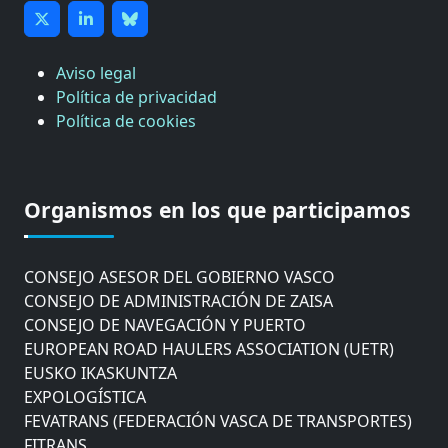
Aviso legal
Política de privacidad
Política de cookies
CÁMARA DE COMERCIO DE GIPUZKOA
COMISIÓN ASESORA DE MOVILIDAD DEL
Organismos en los que participamos
AYUNTAMIENTO DE DONOSTIA
COMITÉ DE INSPECCION DE GIPUZKOA
CONSEJO ASESOR DEL GOBIERNO VASCO
CONSEJO DE ADMINISTRACIÓN DE ZAISA
CONSEJO DE NAVEGACIÓN Y PUERTO
EUROPEAN ROAD HAULERS ASSOCIATION (UETR)
EUSKO IKASKUNTZA
EXPOLOGÍSTICA
FEVATRANS (FEDERACIÓN VASCA DE TRANSPORTES)
FITRANS