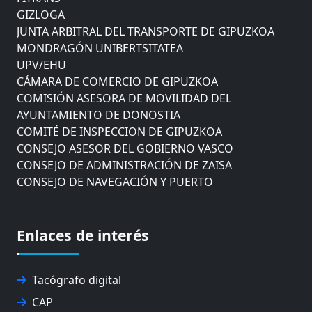
GIZLOGA
JUNTA ARBITRAL DEL TRANSPORTE DE GIPUZKOA
MONDRAGÓN UNIBERTSITATEA
UPV/EHU
CÁMARA DE COMERCIO DE GIPUZKOA
COMISIÓN ASESORA DE MOVILIDAD DEL
AYUNTAMIENTO DE DONOSTIA
COMITÉ DE INSPECCION DE GIPUZKOA
CONSEJO ASESOR DEL GOBIERNO VASCO
CONSEJO DE ADMINISTRACIÓN DE ZAISA
CONSEJO DE NAVEGACIÓN Y PUERTO
EUROPEAN ROAD HAULERS ASSOCIATION (UETR)
EUSKO IKASKUNTZA
EXPOLOGÍSTICA
Enlaces de interés
FEVATRANS (FEDERACIÓN VASCA DE TRANSPORTES)
FITRANS
GIZLOGA
Tacógrafo digital
JUNTA ARBITRAL DEL TRANSPORTE DE GIPUZKOA
CAP
MONDRAGÓN UNIBERTSITATEA