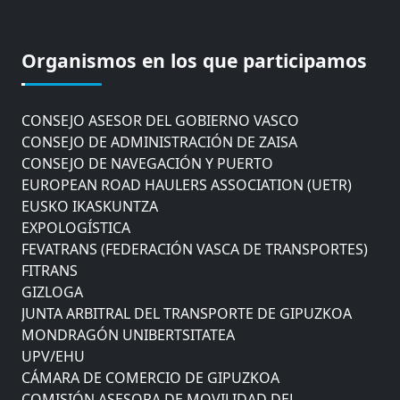
CÁMARA DE COMERCIO DE GIPUZKOA
COMISIÓN ASESORA DE MOVILIDAD DEL
Organismos en los que participamos
AYUNTAMIENTO DE DONOSTIA
COMITÉ DE INSPECCION DE GIPUZKOA
CONSEJO ASESOR DEL GOBIERNO VASCO
CONSEJO DE ADMINISTRACIÓN DE ZAISA
CONSEJO DE NAVEGACIÓN Y PUERTO
EUROPEAN ROAD HAULERS ASSOCIATION (UETR)
EUSKO IKASKUNTZA
EXPOLOGÍSTICA
FEVATRANS (FEDERACIÓN VASCA DE TRANSPORTES)
FITRANS
GIZLOGA
JUNTA ARBITRAL DEL TRANSPORTE DE GIPUZKOA
MONDRAGÓN UNIBERTSITATEA
UPV/EHU
CÁMARA DE COMERCIO DE GIPUZKOA
COMISIÓN ASESORA DE MOVILIDAD DEL