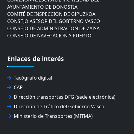
AYUNTAMIENTO DE DONOSTIA
COMITÉ DE INSPECCION DE GIPUZKOA
CONSEJO ASESOR DEL GOBIERNO VASCO
CONSEJO DE ADMINISTRACIÓN DE ZAISA
CONSEJO DE NAVEGACIÓN Y PUERTO
EUROPEAN ROAD HAULERS ASSOCIATION (UETR)
EUSKO IKASKUNTZA
EXPOLOGÍSTICA
Enlaces de interés
FEVATRANS (FEDERACIÓN VASCA DE TRANSPORTES)
FITRANS
GIZLOGA
Tacógrafo digital
JUNTA ARBITRAL DEL TRANSPORTE DE GIPUZKOA
CAP
MONDRAGÓN UNIBERTSITATEA
Dirección transportes DFG (sede electrónica)
UPV/EHU
Dirección de Tráfico del Gobierno Vasco
Ministerio de Transportes (MITMA)