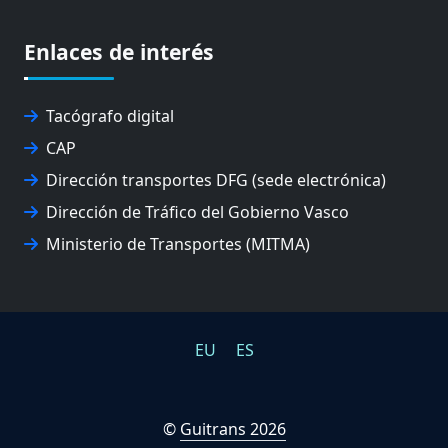
EUSKO IKASKUNTZA
EXPOLOGÍSTICA
Enlaces de interés
FEVATRANS (FEDERACIÓN VASCA DE TRANSPORTES)
FITRANS
GIZLOGA
Tacógrafo digital
JUNTA ARBITRAL DEL TRANSPORTE DE GIPUZKOA
CAP
MONDRAGÓN UNIBERTSITATEA
UPV/EHU
Dirección transportes DFG (sede electrónica)
Dirección de Tráfico del Gobierno Vasco
Ministerio de Transportes (MITMA)
EU
ES
©
Guitrans 2026