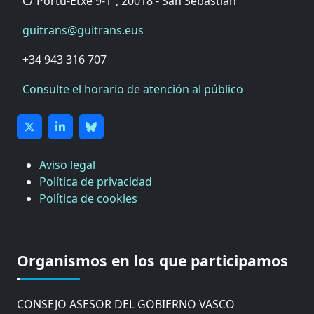
C/ Portu-Etxe 9-1º, 20018 - San Sebastián
guitrans@guitrans.eus
+34 943 316 707
Consulte el horario de atención al público
Aviso legal
Política de privacidad
Política de cookies
CÁMARA DE COMERCIO DE GIPUZKOA
COMISIÓN ASESORA DE MOVILIDAD DEL
Organismos en los que participamos
AYUNTAMIENTO DE DONOSTIA
COMITÉ DE INSPECCION DE GIPUZKOA
CONSEJO ASESOR DEL GOBIERNO VASCO