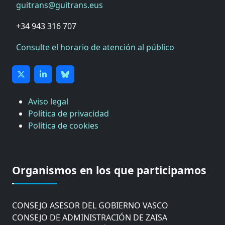
guitrans@guitrans.eus
+34 943 316 707
Consulte el horario de atención al público
Aviso legal
Política de privacidad
Política de cookies
CÁMARA DE COMERCIO DE GIPUZKOA
COMISIÓN ASESORA DE MOVILIDAD DEL
Organismos en los que participamos
AYUNTAMIENTO DE DONOSTIA
COMITÉ DE INSPECCION DE GIPUZKOA
CONSEJO ASESOR DEL GOBIERNO VASCO
CONSEJO DE ADMINISTRACIÓN DE ZAISA