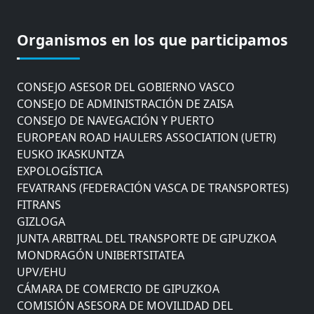
CÁMARA DE COMERCIO DE GIPUZKOA
COMISIÓN ASESORA DE MOVILIDAD DEL
Organismos en los que participamos
AYUNTAMIENTO DE DONOSTIA
COMITÉ DE INSPECCION DE GIPUZKOA
CONSEJO ASESOR DEL GOBIERNO VASCO
CONSEJO DE ADMINISTRACIÓN DE ZAISA
CONSEJO DE NAVEGACIÓN Y PUERTO
EUROPEAN ROAD HAULERS ASSOCIATION (UETR)
EUSKO IKASKUNTZA
EXPOLOGÍSTICA
FEVATRANS (FEDERACIÓN VASCA DE TRANSPORTES)
FITRANS
GIZLOGA
JUNTA ARBITRAL DEL TRANSPORTE DE GIPUZKOA
MONDRAGÓN UNIBERTSITATEA
UPV/EHU
CÁMARA DE COMERCIO DE GIPUZKOA
COMISIÓN ASESORA DE MOVILIDAD DEL