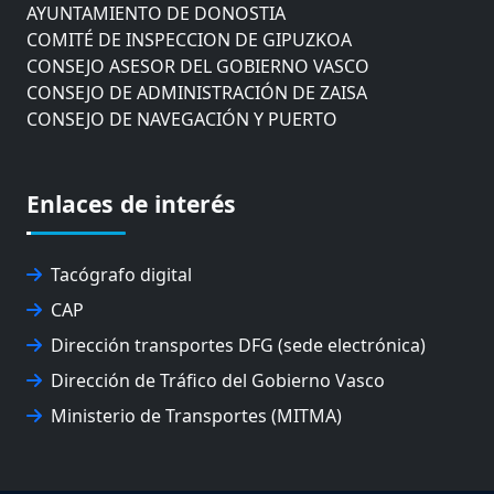
AYUNTAMIENTO DE DONOSTIA
COMITÉ DE INSPECCION DE GIPUZKOA
CONSEJO ASESOR DEL GOBIERNO VASCO
CONSEJO DE ADMINISTRACIÓN DE ZAISA
CONSEJO DE NAVEGACIÓN Y PUERTO
EUROPEAN ROAD HAULERS ASSOCIATION (UETR)
EUSKO IKASKUNTZA
EXPOLOGÍSTICA
Enlaces de interés
FEVATRANS (FEDERACIÓN VASCA DE TRANSPORTES)
FITRANS
GIZLOGA
Tacógrafo digital
JUNTA ARBITRAL DEL TRANSPORTE DE GIPUZKOA
CAP
MONDRAGÓN UNIBERTSITATEA
Dirección transportes DFG (sede electrónica)
UPV/EHU
Dirección de Tráfico del Gobierno Vasco
Ministerio de Transportes (MITMA)