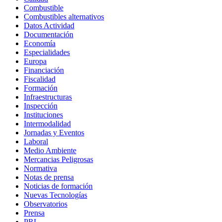
Combustible
Combustibles alternativos
Datos Actividad
Documentación
Economía
Especialidades
Europa
Financiación
Fiscalidad
Formación
Infraestructuras
Inspección
Instituciones
Intermodalidad
Jornadas y Eventos
Laboral
Medio Ambiente
Mercancias Peligrosas
Normativa
Notas de prensa
Noticias de formación
Nuevas Tecnologías
Observatorios
Prensa
PRL