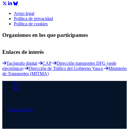
Aviso legal
Política de privacidad
Política de cookies
Organismos en los que participamos
Enlaces de interés
Tacógrafo digital
CAP
Dirección transportes DFG (sede
electrónica)
Dirección de Tráfico del Gobierno Vasco
Ministerio
de Transportes (MITMA)
EU
ES
©
Guitrans 2026