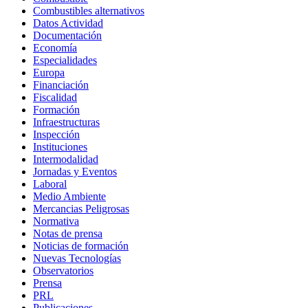
Combustibles alternativos
Datos Actividad
Documentación
Economía
Especialidades
Europa
Financiación
Fiscalidad
Formación
Infraestructuras
Inspección
Instituciones
Intermodalidad
Jornadas y Eventos
Laboral
Medio Ambiente
Mercancias Peligrosas
Normativa
Notas de prensa
Noticias de formación
Nuevas Tecnologías
Observatorios
Prensa
PRL
Publicaciones