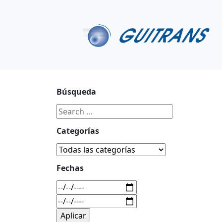
Continuar al contenido principal
C/ Portu-Etxe 9-1º, 20018-San Sebastián
943 31 67 0
Búsqueda
Categorías
Fechas