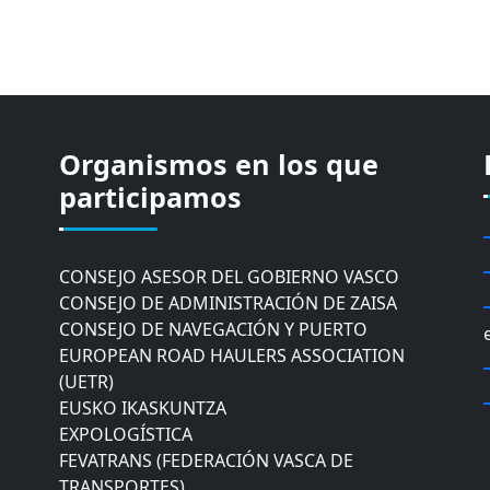
Organismos en los que
CÁMARA DE COMERCIO DE GIPUZKOA
COMISIÓN ASESORA DE MOVILIDAD DEL
participamos
AYUNTAMIENTO DE DONOSTIA
COMITÉ DE INSPECCION DE GIPUZKOA
CONSEJO ASESOR DEL GOBIERNO VASCO
CONSEJO DE ADMINISTRACIÓN DE ZAISA
CONSEJO DE NAVEGACIÓN Y PUERTO
EUROPEAN ROAD HAULERS ASSOCIATION
(UETR)
EUSKO IKASKUNTZA
EXPOLOGÍSTICA
FEVATRANS (FEDERACIÓN VASCA DE
TRANSPORTES)