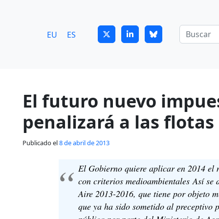
7
guitrans@guitrans.eus
EU
ES
El futuro nuevo impues
penalizará a las flota
Publicado el
8 de abril de 2013
El Gobierno quiere aplicar en 2014 el 
con criterios medioambientales Así se d
Aire 2013-2016, que tiene por objeto me
que ya ha sido sometido al preceptivo p
pública por parte del Ministerio de Agr