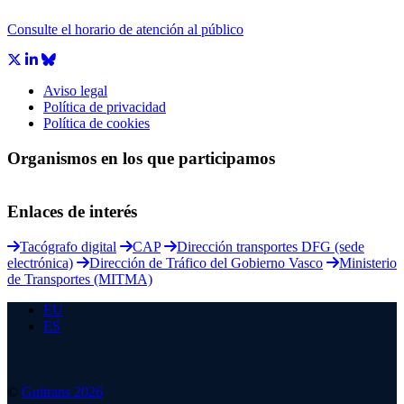
Consulte el horario de atención al público
Aviso legal
Política de privacidad
Política de cookies
Organismos en los que participamos
Enlaces de interés
Tacógrafo digital
CAP
Dirección transportes DFG (sede
electrónica)
Dirección de Tráfico del Gobierno Vasco
Ministerio
de Transportes (MITMA)
EU
ES
©
Guitrans 2026